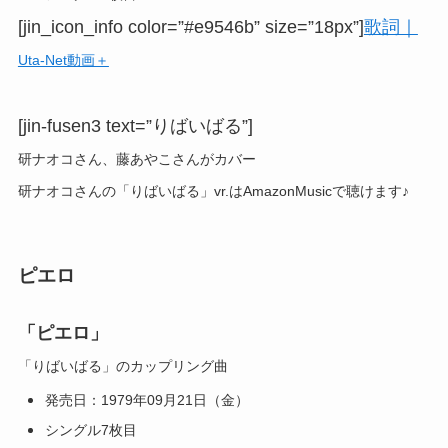
[jin_icon_info color=”#e9546b” size=”18px”]
歌詞｜
Uta-Net動画＋
[jin-fusen3 text=”りばいばる”]
研ナオコさん、藤あやこさんがカバー
研ナオコさんの「りばいばる」vr.はAmazonMusicで聴けます♪
ピエロ
「ピエロ」
「りばいばる」のカップリング曲
発売日：1979年09月21日（金）
シングル7枚目