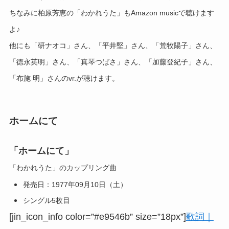
ちなみに柏原芳恵の「わかれうた」もAmazon musicで聴けます
よ♪
他にも「研ナオコ」さん、「平井堅」さん、「荒牧陽子」さん、
「徳永英明」さん、「真琴つばさ」さん、「加藤登紀子」さん、
「布施 明」さんのvr.が聴けます。
ホームにて
「ホームにて」
「わかれうた」のカップリング曲
発売日：1977年09月10日（土）
シングル5枚目
[jin_icon_info color=”#e9546b” size=”18px”]
歌詞｜