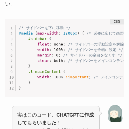
い。
/* サイドバーを下に移動 */
@media
(
max-width
:
 1200px
)
{
/* 必要に応じて画面幅
#sidebar
{
float
:
 none
;
/* サイドバーの浮動設定を解除 *
width
:
 100%
;
/* サイドバーを全幅に設定 */
margin
:
 0
;
/* サイドバーの余白をなくす */
clear
:
 both
;
/* サイドバーをメインコンテンツ
}
.l-mainContent
{
width
:
 100% 
!important
;
/* メインコンテン
}
}
実はこのコード、
CHATGPTに作成
してもらいました
！