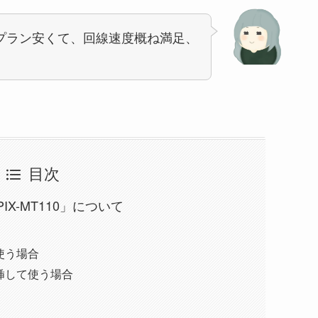
プラン安くて、回線速度概ね満足、
目次
PIX-MT110」について
使う場合
挿して使う場合