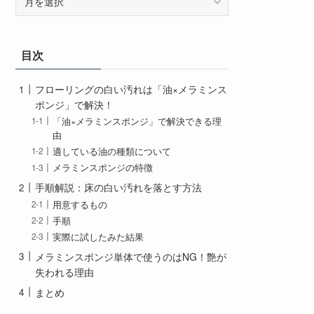
ー
カ
イ
目次
ブ
フローリングの白い汚れは「油×メラミンス
ポンジ」で解決！
「油×メラミンスポンジ」で解決できる理
由
適している油の種類について
メラミンスポンジの特徴
手順解説：床の白い汚れを落とす方法
用意するもの
手順
実際に試したみた結果
メラミンスポンジ単体で使うのはNG！艶が
失われる理由
まとめ